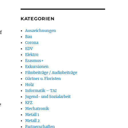
KATEGORIEN
Auszeichnungen
f
Bau
Corona
EDV
Elektro
Erasmus+
Exkursionen
Filmbeiträge / Audiobeiträge
Gärtner u. Floristen
Holz
Informatik – TAI
Jugend- und Sozialarbeit
KFZ
e
Mechatronik
Metall 1
Metall 2
Partnerschaften