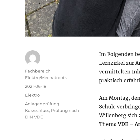
Im Folgenden be
Lernzirkel zur A
Autor
Fachbereich
vermittelten In
Elektro/Mechatronik
praktisch erfahr
Veröffentlicht
2021-06-18
am
Kategorien
Elektro
Am Montag, dem 
Schlagwörter
Anlagenprüfung
,
Schule verbring
Kurzschluss
,
Prüfung nach
Willenberg sich
DIN VDE
Thema
VDE – A