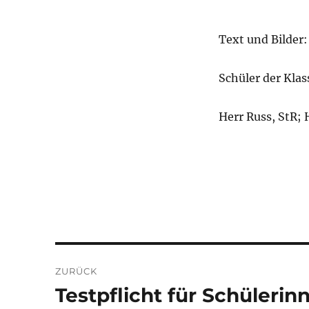
Text und Bilder:
Schüler der Klas
Herr Russ, StR; 
Beitragsnavigation
ZURÜCK
Testpflicht für Schüleri
Vorheriger