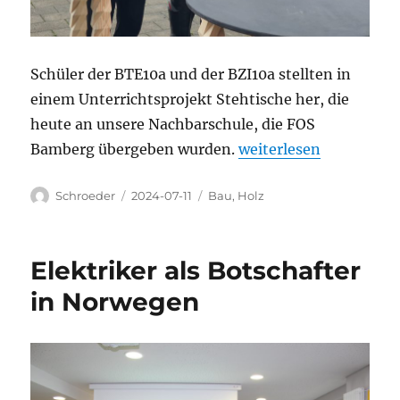
Schüler der BTE10a und der BZI10a stellten in
einem Unterrichtsprojekt Stehtische her, die
heute an unsere Nachbarschule, die FOS
„Win-Win-Beitrag zum
Bamberg übergeben wurden.
weiterlesen
Autor
Veröffentlicht
Kategorien
Schroeder
2024-07-11
Bau
,
Holz
am
Elektriker als Botschafter
in Norwegen