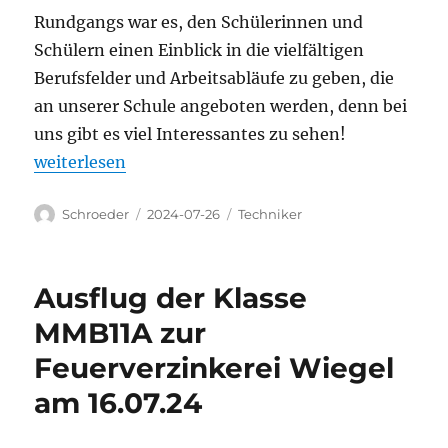
Rundgangs war es, den Schülerinnen und
Schülern einen Einblick in die vielfältigen
Berufsfelder und Arbeitsabläufe zu geben, die
an unserer Schule angeboten werden, denn bei
uns gibt es viel Interessantes zu sehen!
„Schulhausrundgang der TSM01“
weiterlesen
Autor
Veröffentlicht
Kategorien
Schroeder
2024-07-26
Techniker
am
Ausflug der Klasse
MMB11A zur
Feuerverzinkerei Wiegel
am 16.07.24