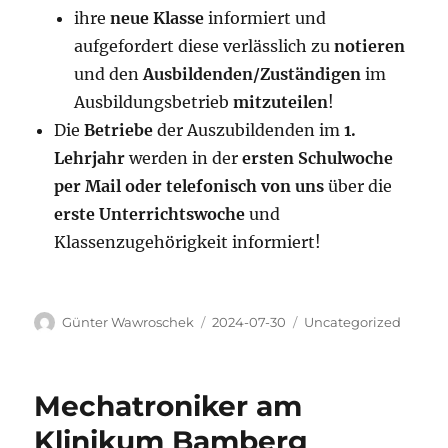
ihre
neue Klasse
informiert und
aufgefordert diese verlässlich zu
notieren
und den
Ausbildenden/Zuständigen
im
Ausbildungsbetrieb
mitzuteilen
!
Die
Betriebe
der Auszubildenden im
1.
Lehrjahr
werden in der
ersten Schulwoche
per Mail oder telefonisch von uns
über die
erste Unterrichtswoche
und
Klassenzugehörigkeit informiert!
Autor
Veröffentlicht
Kategorien
Günter Wawroschek
2024-07-30
Uncategorized
am
Mechatroniker am
Klinikum Bamberg