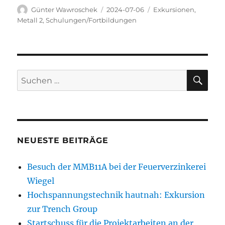
Autor
Veröffentlicht
Kategorien
Günter Wawroschek
2024-07-06
Exkursionen
,
am
Metall 2
,
Schulungen/Fortbildungen
SU
Suchen
nach:
NEUESTE BEITRÄGE
Besuch der MMB11A bei der Feuerverzinkerei
Wiegel
Hochspannungstechnik hautnah: Exkursion
zur Trench Group
Startschuss für die Projektarbeiten an der