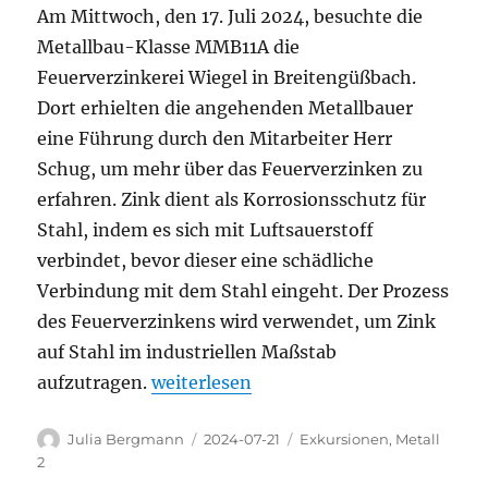
Am Mittwoch, den 17. Juli 2024, besuchte die
Metallbau-Klasse MMB11A die
Feuerverzinkerei Wiegel in Breitengüßbach.
Dort erhielten die angehenden Metallbauer
eine Führung durch den Mitarbeiter Herr
Schug, um mehr über das Feuerverzinken zu
erfahren. Zink dient als Korrosionsschutz für
Stahl, indem es sich mit Luftsauerstoff
verbindet, bevor dieser eine schädliche
Verbindung mit dem Stahl eingeht. Der Prozess
des Feuerverzinkens wird verwendet, um Zink
auf Stahl im industriellen Maßstab
„Ausflug der Klasse MMB11A zur Feuer
aufzutragen.
weiterlesen
Autor
Veröffentlicht
Kategorien
Julia Bergmann
2024-07-21
Exkursionen
,
Metall
am
2