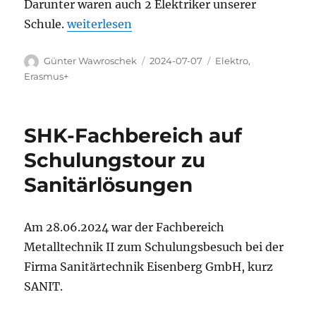
Darunter waren auch 2 Elektriker unserer
„Elektriker als Botschafter in Norwegen“
Schule.
weiterlesen
Autor
Veröffentlicht
Kategorien
Günter Wawroschek
2024-07-07
Elektro
,
am
Erasmus+
SHK-Fachbereich auf
Schulungstour zu
Sanitärlösungen
Am 28.06.2024 war der Fachbereich
Metalltechnik II zum Schulungsbesuch bei der
Firma Sanitärtechnik Eisenberg GmbH, kurz
SANIT.