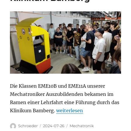
Die Klassen EME10B und EME11A unserer
Mechatroniker Auszubildenden bekamen im
Ramen einer Lehrfahrt eine Führung durch das
„Mechatroniker am Klinikum 
Klinikum Bamberg.
weiterlesen
Autor
Veröffentlicht
Kategorien
Schroeder
2024-07-26
Mechatronik