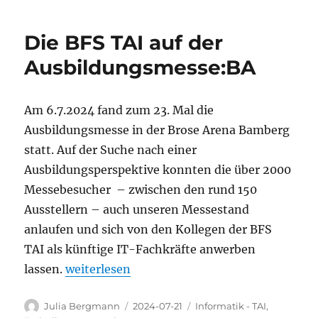
Die BFS TAI auf der
Ausbildungsmesse:BA
Am 6.7.2024 fand zum 23. Mal die
Ausbildungsmesse in der Brose Arena Bamberg
statt. Auf der Suche nach einer
Ausbildungsperspektive konnten die über 2000
Messebesucher – zwischen den rund 150
Ausstellern – auch unseren Messestand
anlaufen und sich von den Kollegen der BFS
TAI als künftige IT-Fachkräfte anwerben
„Die BFS TAI auf der Ausbildungsmesse:BA“
lassen.
weiterlesen
Autor
Veröffentlicht
Kategorien
Julia Bergmann
2024-07-21
Informatik - TAI
,