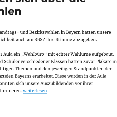
hlen
 Landtags- und Bezirkswahlen in Bayern hatten unsere
lichkeit auch am SBSZ ihre Stimme abzugeben.
der Aula ein „Wahlbüro“ mit echter Wahlurne aufgebaut.
d Schüler verschiedener Klassen hatten zuvor Plakate m
chtigen Themen und den jeweiligen Standpunkten der
rteien Bayerns erarbeitet. Diese wurden in der Aula
konnten sich unsere Auszubildenden vor ihrer
„Schüler informieren sich über die anstehe
formieren.
weiterlesen