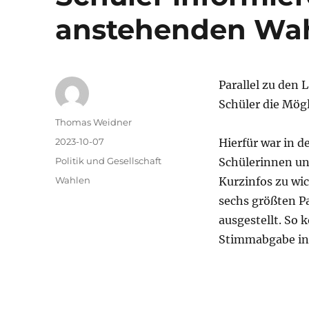
anstehenden Wa
Parallel zu den
Schüler die Mög
Autor
Thomas Weidner
Veröffentlicht
2023-10-07
Hierfür war in 
am
Kategorien
Politik und Gesellschaft
Schülerinnen un
Schlagwörter
Wahlen
Kurzinfos zu wi
sechs größten Pa
ausgestellt. So 
Stimmabgabe in