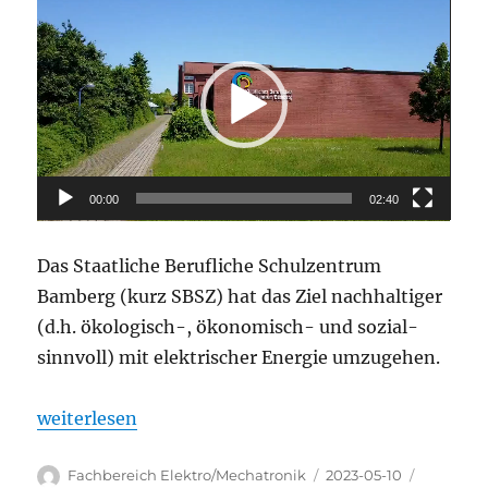
Video-
Player
00:00
02:40
Das Staatliche Berufliche Schulzentrum
Bamberg (kurz SBSZ) hat das Ziel nachhaltiger
(d.h. ökologisch-, ökonomisch- und sozial-
sinnvoll) mit elektrischer Energie umzugehen.
„Auszubildende der EEG12B entwickeln Energielabe
weiterlesen
Autor
Veröffentlicht
Kategori
Fachbereich Elektro/Mechatronik
2023-05-10