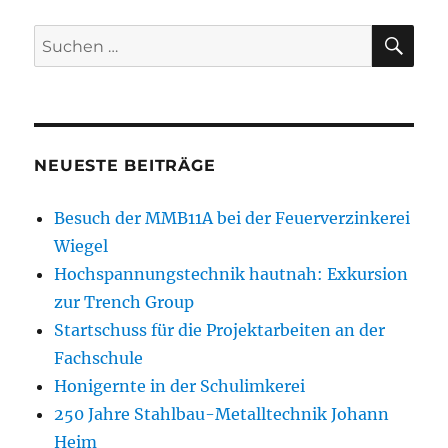
Beiträge
E
SU
Suchen
nach:
NEUESTE BEITRÄGE
Besuch der MMB11A bei der Feuerverzinkerei
Wiegel
Hochspannungstechnik hautnah: Exkursion
zur Trench Group
Startschuss für die Projektarbeiten an der
Fachschule
Honigernte in der Schulimkerei
250 Jahre Stahlbau-Metalltechnik Johann
Heim