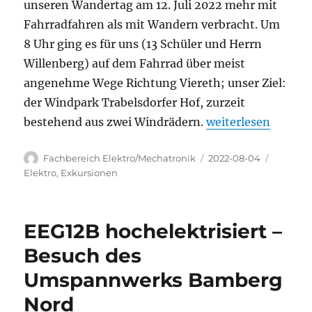
unseren Wandertag am 12. Juli 2022 mehr mit
Fahrradfahren als mit Wandern verbracht. Um
8 Uhr ging es für uns (13 Schüler und Herrn
Willenberg) auf dem Fahrrad über meist
angenehme Wege Richtung Viereth; unser Ziel:
der Windpark Trabelsdorfer Hof, zurzeit
„Ein klimafreundl
bestehend aus zwei Windrädern.
weiterlesen
Autor
Veröffentlicht
Kategor
Fachbereich Elektro/Mechatronik
2022-08-04
am
Elektro
,
Exkursionen
EEG12B hochelektrisiert –
Besuch des
Umspannwerks Bamberg
Nord