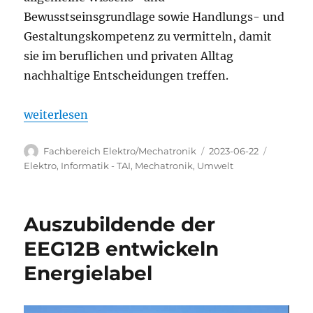
Bewusstseinsgrundlage sowie Handlungs- und
Gestaltungskompetenz zu vermitteln, damit
sie im beruflichen und privaten Alltag
nachhaltige Entscheidungen treffen.
„Elektroklassen und technische Assistenten über
weiterlesen
Autor
Veröffentlicht
Kategori
Fachbereich Elektro/Mechatronik
2023-06-22
am
Elektro
,
Informatik - TAI
,
Mechatronik
,
Umwelt
Auszubildende der
EEG12B entwickeln
Energielabel