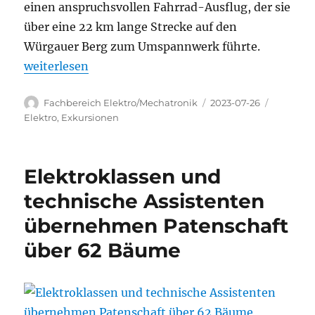
einen anspruchsvollen Fahrrad-Ausflug, der sie
über eine 22 km lange Strecke auf den
Würgauer Berg zum Umspannwerk führte.
„Schüler des SBSZ Bamberg erleben lehrreichen F
weiterlesen
Autor
Veröffentlicht
Kategori
Fachbereich Elektro/Mechatronik
2023-07-26
am
Elektro
,
Exkursionen
Elektroklassen und
technische Assistenten
übernehmen Patenschaft
über 62 Bäume