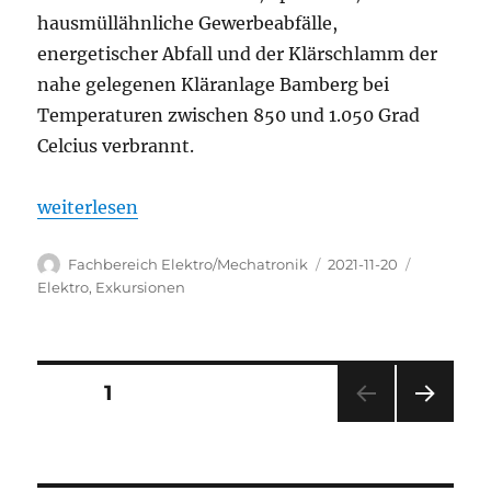
hausmüllähnliche Gewerbeabfälle,
energetischer Abfall und der Klärschlamm der
nahe gelegenen Kläranlage Bamberg bei
Temperaturen zwischen 850 und 1.050 Grad
Celcius verbrannt.
„Aus Müll wird Strom – Exkursion zum Müllheizkra
weiterlesen
Autor
Veröffentlicht
Kategorie
Fachbereich Elektro/Mechatronik
2021-11-20
am
Elektro
,
Exkursionen
Seitennummerierung
SEITE
1
NÄC
der
HSTE
SEIT