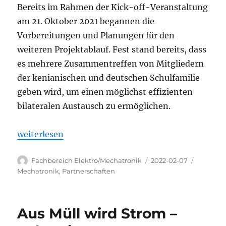
Bereits im Rahmen der Kick-off-Veranstaltung
am 21. Oktober 2021 begannen die
Vorbereitungen und Planungen für den
weiteren Projektablauf. Fest stand bereits, dass
es mehrere Zusammentreffen von Mitgliedern
der kenianischen und deutschen Schulfamilie
geben wird, um einen möglichst effizienten
bilateralen Austausch zu ermöglichen.
„Kenyan-German Cooperation for Youth Employm
weiterlesen
Autor
Veröffentlicht
Kategori
Fachbereich Elektro/Mechatronik
2022-02-07
am
Mechatronik
,
Partnerschaften
Aus Müll wird Strom –