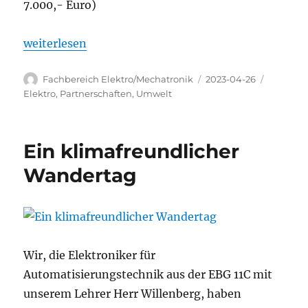
7.000,- Euro)
„SBSZ erhält Lernzirkelwagen „Überstromschutzo
weiterlesen
Autor
Veröffentlicht
Kategori
Fachbereich Elektro/Mechatronik
2023-04-26
am
Elektro
,
Partnerschaften
,
Umwelt
Ein klimafreundlicher
Wandertag
Wir, die Elektroniker für
Automatisierungstechnik aus der EBG 11C mit
unserem Lehrer Herr Willenberg, haben