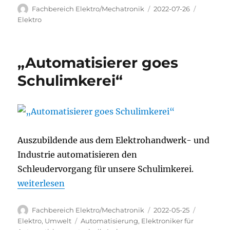
Autor
Veröffentlicht
Kategori
Fachbereich Elektro/Mechatronik
2022-07-26
am
Elektro
„Automatisierer goes
Schulimkerei“
Auszubildende aus dem Elektrohandwerk- und
Industrie automatisieren den
Schleudervorgang für unsere Schulimkerei.
„„Automatisierer goes Schulimkerei““
weiterlesen
Autor
Veröffentlicht
Kategori
Fachbereich Elektro/Mechatronik
2022-05-25
am
Schlagwörter
Elektro
,
Umwelt
Automatisierung
,
Elektroniker für