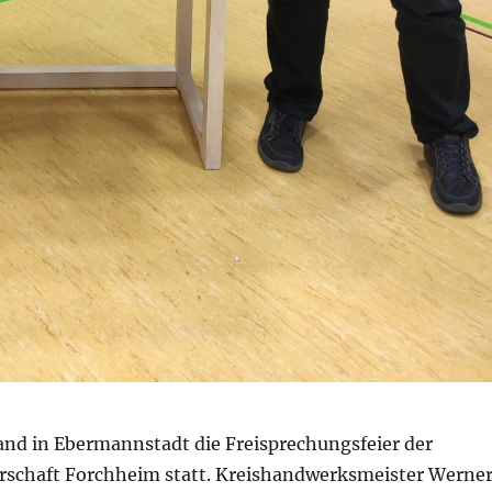
and in Ebermannstadt die Freisprechungsfeier der
schaft Forchheim statt. Kreishandwerksmeister Werne