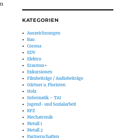
on
KATEGORIEN
Auszeichnungen
Bau
Corona
EDV
 Schreiner-Innung Forchheim“
Elektro
Erasmus+
Exkursionen
Filmbeiträge / Audiobeiträge
Gärtner u. Floristen
Holz
Informatik – TAI
Jugend- und Sozialarbeit
KFZ
Mechatronik
Metall 1
Metall 2
Partnerschaften