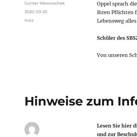
Autor
Günter Wawroschek
Oppel sprach di
Veröffentlicht
2020-09-20
ihren Pflichten 
am
Kategorien
Holz
Lebensweg alles
Schüler des SB
Von unseren Sch
Hinweise zum Inf
Lesen Sie hier 
und zur Beschu