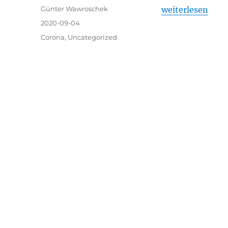
Autor
„Hinweise zum I
Günter Wawroschek
weiterlesen
Veröffentlicht
2020-09-04
am
Kategorien
Corona
,
Uncategorized