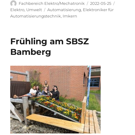
Autor
Veröffentlicht
Kategori
Fachbereich Elektro/Mechatronik
2022-05-25
am
Schlagwörter
Elektro
,
Umwelt
Automatisierung
,
Elektroniker für
Automatisierungstechnik
,
Imkern
Frühling am SBSZ
Bamberg