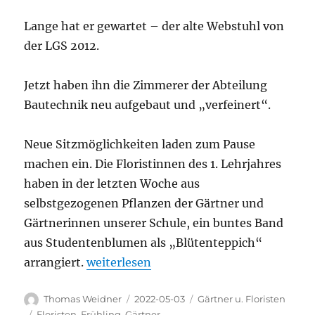
Lange hat er gewartet – der alte Webstuhl von
der LGS 2012.
Jetzt haben ihn die Zimmerer der Abteilung
Bautechnik neu aufgebaut und „verfeinert“.
Neue Sitzmöglichkeiten laden zum Pause
machen ein. Die Floristinnen des 1. Lehrjahres
haben in der letzten Woche aus
selbstgezogenen Pflanzen der Gärtner und
Gärtnerinnen unserer Schule, ein buntes Band
aus Studentenblumen als „Blütenteppich“
„Frühling am SBSZ Bamberg“
arrangiert.
weiterlesen
Autor
Veröffentlicht
Kategorien
Thomas Weidner
2022-05-03
Gärtner u. Floristen
am
Schlagwörter
Floristen
,
Frühling
,
Gärtner