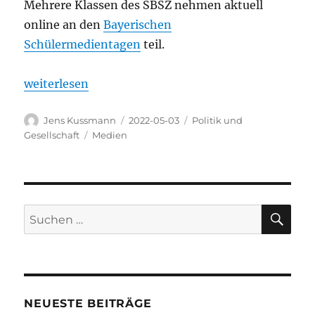
Mehrere Klassen des SBSZ nehmen aktuell
online an den
Bayerischen
Schülermedientagen
teil.
„Schülermedientage 2022“
weiterlesen
Autor
Veröffentlicht
Kategorien
Jens Kussmann
2022-05-03
Politik und
am
Schlagwörter
Gesellschaft
Medien
SU
Suchen
nach:
NEUESTE BEITRÄGE