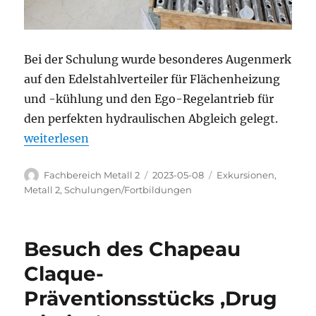
Bei der Schulung wurde besonderes Augenmerk
auf den Edelstahlverteiler für Flächenheizung
und -kühlung und den Ego-Regelantrieb für
den perfekten hydraulischen Abgleich gelegt.
„SHK-Bereich auf Exkursion“
weiterlesen
Autor
Veröffentlicht
Kategorien
Fachbereich Metall 2
2023-05-08
Exkursionen
,
am
Metall 2
,
Schulungen/Fortbildungen
Besuch des Chapeau
Claque-
Präventionsstücks ‚Drug