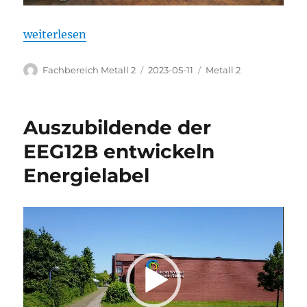
„Neue Abkantbank für den Werkstatt-Unterricht de
weiterlesen
Autor
Veröffentlicht
Kategorien
Fachbereich Metall 2
2023-05-11
Metall 2
am
Auszubildende der
EEG12B entwickeln
Energielabel
Video-
Player