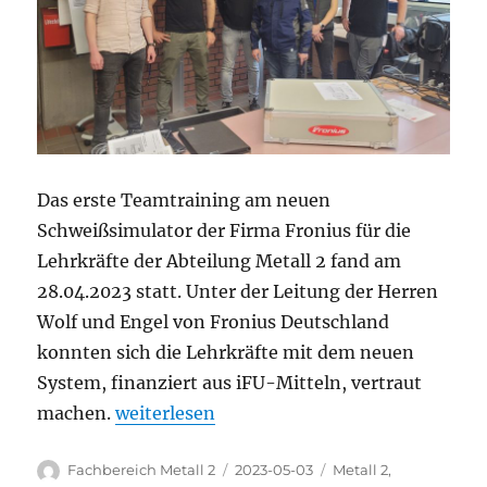
Das erste Teamtraining am neuen
Schweißsimulator der Firma Fronius für die
Lehrkräfte der Abteilung Metall 2 fand am
28.04.2023 statt. Unter der Leitung der Herren
Wolf und Engel von Fronius Deutschland
konnten sich die Lehrkräfte mit dem neuen
System, finanziert aus iFU-Mitteln, vertraut
„Virtual welding, die Zukunft am SBSZ begi
machen.
weiterlesen
Autor
Veröffentlicht
Kategorien
Fachbereich Metall 2
2023-05-03
Metall 2
,