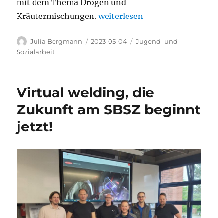
mit dem Thema Drogen und
„Besuch des Chapeau Claque-Pr
Kräutermischungen.
weiterlesen
Autor
Veröffentlicht
Kategorien
Julia Bergmann
2023-05-04
Jugend- und
am
Sozialarbeit
Virtual welding, die
Zukunft am SBSZ beginnt
jetzt!