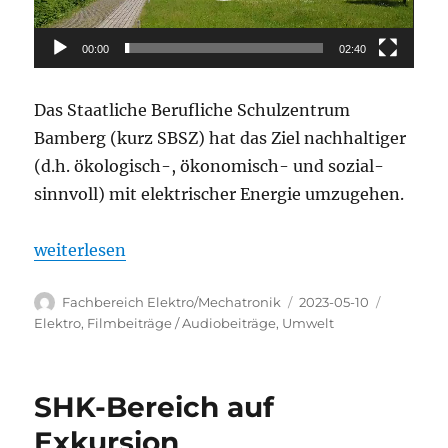
00:00
02:40
Das Staatliche Berufliche Schulzentrum
Bamberg (kurz SBSZ) hat das Ziel nachhaltiger
(d.h. ökologisch-, ökonomisch- und sozial-
sinnvoll) mit elektrischer Energie umzugehen.
„Auszubildende der EEG12B entwickeln Energielabe
weiterlesen
Autor
Veröffentlicht
Kategori
Fachbereich Elektro/Mechatronik
2023-05-10
am
Elektro
,
Filmbeiträge / Audiobeiträge
,
Umwelt
SHK-Bereich auf
Exkursion