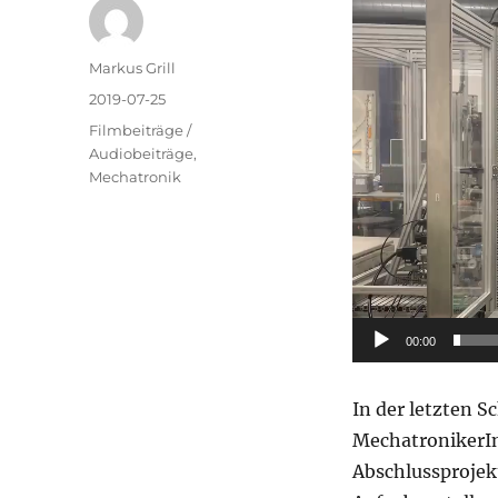
Video-
Player
Autor
Markus Grill
Veröffentlicht
2019-07-25
am
Kategorien
Filmbeiträge /
Audiobeiträge
,
Mechatronik
00:00
In der letzten S
MechatronikerIn
Abschlussprojekt