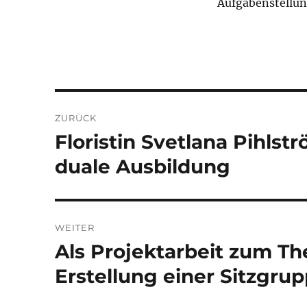
Aufgabenstellung
Beitragsnavigation
ZURÜCK
Floristin Svetlana Pihlst
Vorheriger
Beitrag:
duale Ausbildung
WEITER
Als Projektarbeit zum T
Nächster
Beitrag:
Erstellung einer Sitzgru