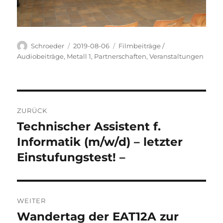
Autor
Veröffentlicht
Kategorien
Schroeder
2019-08-06
Filmbeiträge /
am
Audiobeiträge
,
Metall 1
,
Partnerschaften
,
Veranstaltungen
Beitragsnavigation
ZURÜCK
Technischer Assistent f.
Vorheriger
Beitrag:
Informatik (m/w/d) – letzter
Einstufungstest! –
WEITER
Wandertag der EAT12A zur
Nächster