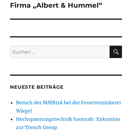
Beitrag:
Firma „Albert & Hummel“
SU
Suchen
nach:
NEUESTE BEITRÄGE
Besuch der MMB11A bei der Feuerverzinkerei
Wiegel
Hochspannungstechnik hautnah: Exkursion
zur Trench Group