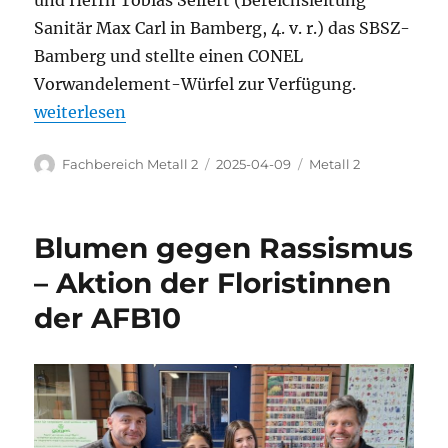
und Herrn Tobias Seifert (Bereichsleitung
Sanitär Max Carl in Bamberg, 4. v. r.) das SBSZ-
Bamberg und stellte einen CONEL
Vorwandelement-Würfel zur Verfügung.
„Max Carl bringt CONEL in die Berufsschule 1 Bamb
weiterlesen
Autor
Veröffentlicht
Kategorien
Fachbereich Metall 2
2025-04-09
Metall 2
am
Blumen gegen Rassismus
– Aktion der Floristinnen
der AFB10