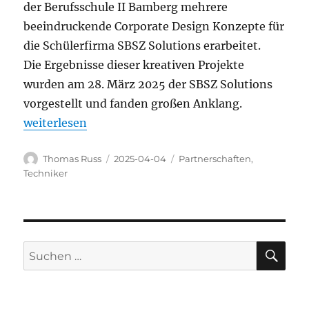
der Berufsschule II Bamberg mehrere
beeindruckende Corporate Design Konzepte für
die Schülerfirma SBSZ Solutions erarbeitet.
Die Ergebnisse dieser kreativen Projekte
wurden am 28. März 2025 der SBSZ Solutions
vorgestellt und fanden großen Anklang.
„SBSZ Solutions: Erfolgreiche Kooperation mit der 
weiterlesen
Autor
Veröffentlicht
Kategorien
Thomas Russ
2025-04-04
Partnerschaften
,
am
Techniker
SU
Suchen
nach: