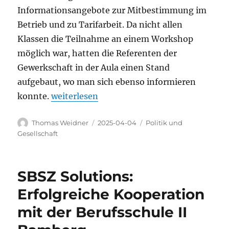
Informationsangebote zur Mitbestimmung im
Betrieb und zu Tarifarbeit. Da nicht allen
Klassen die Teilnahme an einem Workshop
möglich war, hatten die Referenten der
Gewerkschaft in der Aula einen Stand
aufgebaut, wo man sich ebenso informieren
„Die DGB-Jugend informiert über Rechte un
konnte.
weiterlesen
Autor
Veröffentlicht
Kategorien
Thomas Weidner
2025-04-04
Politik und
am
Gesellschaft
SBSZ Solutions:
Erfolgreiche Kooperation
mit der Berufsschule II