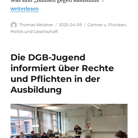
Was sind „Blumen gegen Rassismus“?
„Blumen gegen Rassismus – Aktion der Floristinne
weiterlesen
Autor
Veröffentlicht
Kategorien
Thomas Weidner
2025-04-09
Gärtner u. Floristen
,
am
Politik und Gesellschaft
Die DGB-Jugend
informiert über Rechte
und Pflichten in der
Ausbildung