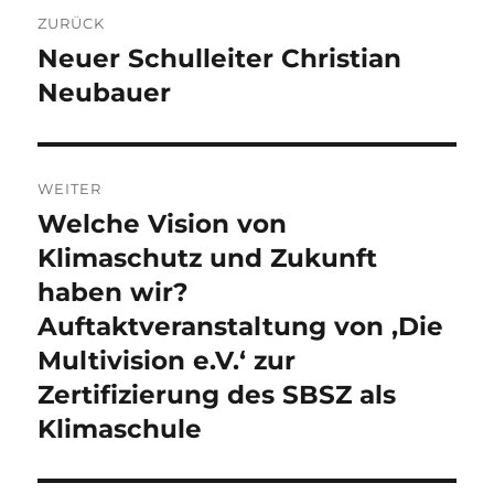
Beitragsnavigation
ZURÜCK
Neuer Schulleiter Christian
Vorheriger
Beitrag:
Neubauer
WEITER
Welche Vision von
Nächster
Beitrag:
Klimaschutz und Zukunft
haben wir?
Auftaktveranstaltung von ‚Die
Multivision e.V.‘ zur
Zertifizierung des SBSZ als
Klimaschule