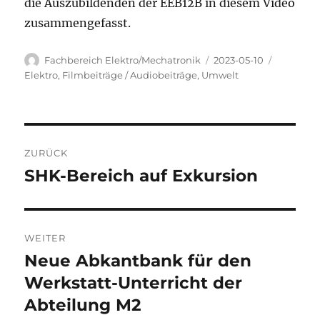
die Auszubildenden der EEB12B in diesem Video
zusammengefasst.
Autor
Veröffentlicht
Kategori
Fachbereich Elektro/Mechatronik
2023-05-10
am
Elektro
,
Filmbeiträge / Audiobeiträge
,
Umwelt
Beitragsnavigation
ZURÜCK
SHK-Bereich auf Exkursion
Vorheriger
Beitrag:
WEITER
Neue Abkantbank für den
Nächster
Beitrag:
Werkstatt-Unterricht der
Abteilung M2