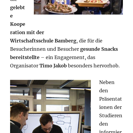
gelebt
e
Koope
ration mit der
Wirtschaftsschule Bamberg
, die für die
Besucherinnen und Besucher
gesunde Snacks
bereitstellte
– ein Engagement, das
Organisator
Timo Jakob
besonders hervorhob.
Neben
den
Präsentat
ionen der
Studieren
den
informier