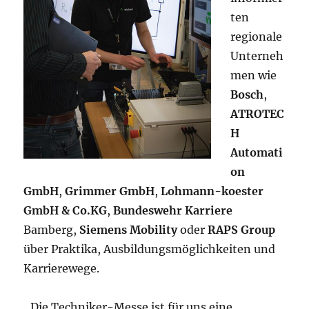
ten
regionale
Unterneh
men wie
Bosch
,
ATROTEC
H
Automati
on
GmbH
,
Grimmer GmbH
,
Lohmann-koester
GmbH & Co.KG
,
Bundeswehr Karriere
Bamberg,
Siemens Mobility
oder
RAPS Group
über Praktika, Ausbildungsmöglichkeiten und
Karrierewege.
„Die Techniker-Messe ist für uns eine