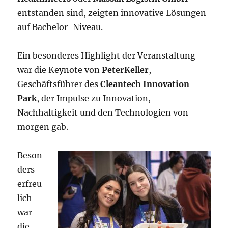
entstanden sind, zeigten innovative Lösungen
auf Bachelor-Niveau.
Ein besonderes Highlight der Veranstaltung
war die Keynote von
PeterKeller
,
Geschäftsführer des
Cleantech Innovation
Park
, der Impulse zu Innovation,
Nachhaltigkeit und den Technologien von
morgen gab.
Beson
ders
erfreu
lich
war
die