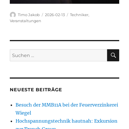
Autor
Veröffentlicht
Kategorien
Timo Jakob
2026-02-13
Techniker
,
am
Veranstaltungen
SU
Suchen
nach:
NEUESTE BEITRÄGE
Besuch der MMB11A bei der Feuerverzinkerei
Wiegel
Hochspannungstechnik hautnah: Exkursion