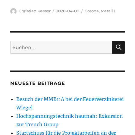
Autor
Veröffentlicht
Kategorien
Christian Kaeser
2020-04-09
Corona
,
Metall 1
am
SU
Suchen
nach:
NEUESTE BEITRÄGE
Besuch der MMB11A bei der Feuerverzinkerei
Wiegel
Hochspannungstechnik hautnah: Exkursion
zur Trench Group
Startschuss für die Projektarbeiten an der