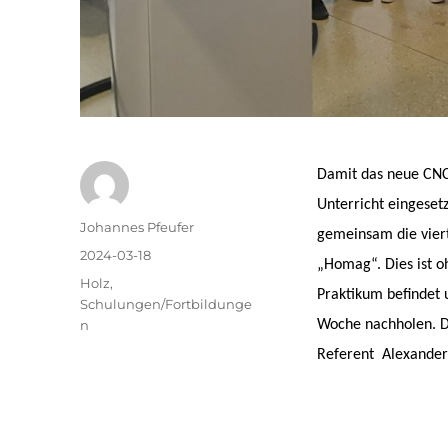
Damit das neue CNC
Unterricht eingeset
Autor
Johannes Pfeufer
gemeinsam die vier
Veröffentlicht
2024-03-18
„Homag“. Dies ist o
am
Kategorien
Holz
,
Praktikum befindet 
Schulungen/Fortbildunge
n
Woche nachholen. Di
Referent Alexander 