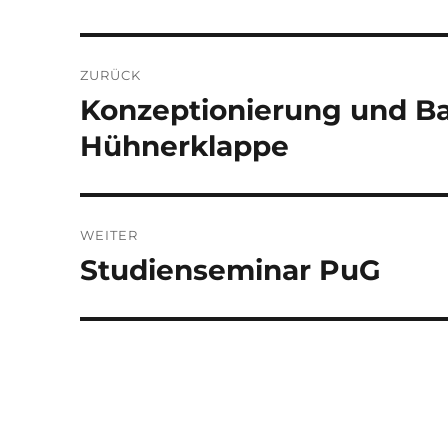
Beitragsnavigation
ZURÜCK
Konzeptionierung und Ba
Vorheriger
Beitrag:
Hühnerklappe
WEITER
Studienseminar PuG
Nächster
Beitrag: