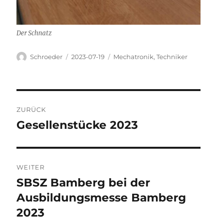
Der Schnatz
Autor
Veröffentlicht
Kategorien
Schroeder
2023-07-19
Mechatronik
,
Techniker
am
Beitragsnavigation
ZURÜCK
Gesellenstücke 2023
Vorheriger
Beitrag:
WEITER
SBSZ Bamberg bei der
Nächster
Beitrag:
Ausbildungsmesse Bamberg
2023