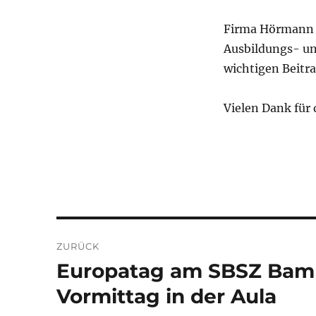
Firma Hörmann st
Ausbildungs- un
wichtigen Beitr
Vielen Dank für
Beitragsnavigation
ZURÜCK
Europatag am SBSZ Bamb
Vorheriger
Beitrag:
Vormittag in der Aula