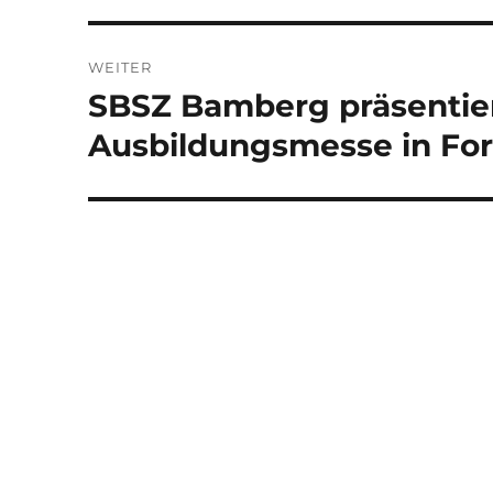
WEITER
SBSZ Bamberg präsentier
Nächster
Beitrag:
Ausbildungsmesse in Fo