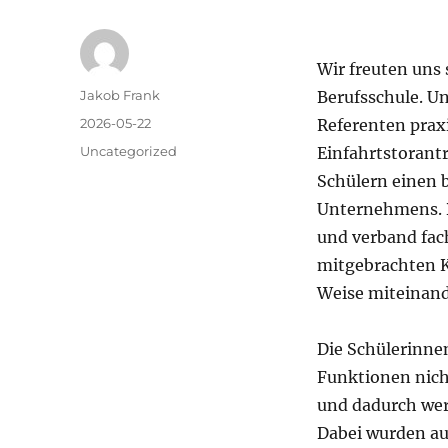
Wir freuten uns
Autor
Jakob Frank
Berufsschule. Un
Veröffentlicht
2026-05-22
Referenten prax
am
Kategorien
Uncategorized
Einfahrtstorant
Schülern einen 
Unternehmens. D
und verband fac
mitgebrachten K
Weise miteinand
Die Schülerinne
Funktionen nich
und dadurch wer
Dabei wurden au