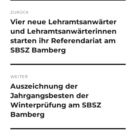
Beitragsnavigation
ZURÜCK
Vier neue Lehramtsanwärter
Vorheriger
Beitrag:
und Lehramtsanwärterinnen
starten ihr Referendariat am
SBSZ Bamberg
WEITER
Auszeichnung der
Nächster
Beitrag:
Jahrgangsbesten der
Winterprüfung am SBSZ
Bamberg