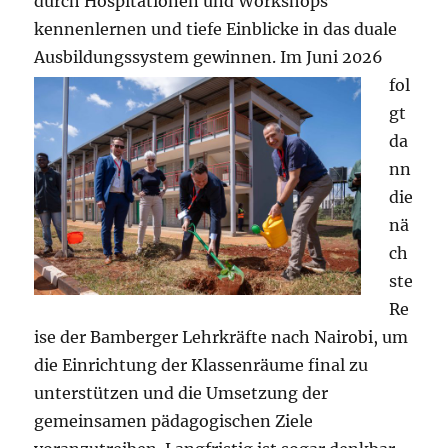
durch Hospitationen und Workshops
kennenlernen und tiefe Einblicke in das duale
Ausbildungssystem gewinnen.
Im Juni 2026
fol
gt
da
nn
die
nä
ch
ste
Re
ise der Bamberger Lehrkräfte nach Nairobi, um
die Einrichtung der Klassenräume final zu
unterstützen und die Umsetzung der
gemeinsamen pädagogischen Ziele