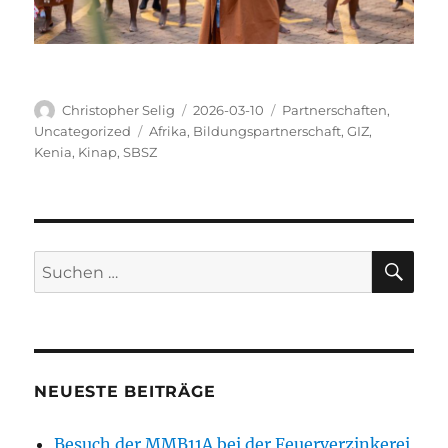
Autor
Veröffentlicht
Kategorien
Christopher Selig
2026-03-10
Partnerschaften
,
am
Schlagwörter
Uncategorized
Afrika
,
Bildungspartnerschaft
,
GIZ
,
Kenia
,
Kinap
,
SBSZ
SU
Suchen
nach:
NEUESTE BEITRÄGE
Besuch der MMB11A bei der Feuerverzinkerei