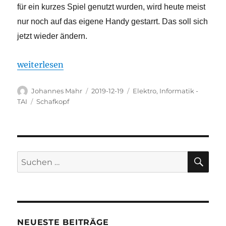
für ein kurzes Spiel genutzt wurden, wird heute meist
nur noch auf das eigene Handy gestarrt. Das soll sich
jetzt wieder ändern.
„Schafkopf macht Schule“
weiterlesen
Autor
Veröffentlicht
Kategorien
Johannes Mahr
2019-12-19
Elektro
,
Informatik -
am
Schlagwörter
TAI
Schafkopf
SU
Suchen
nach:
NEUESTE BEITRÄGE