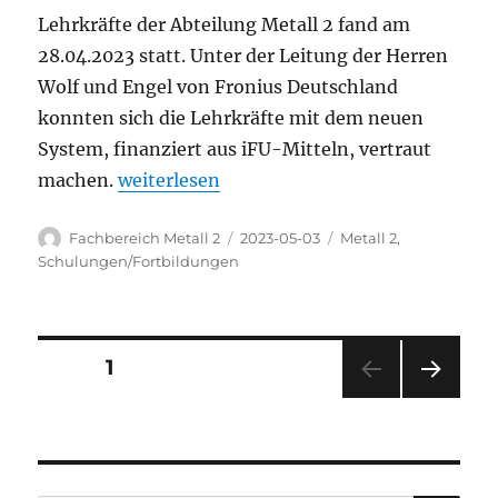
Lehrkräfte der Abteilung Metall 2 fand am
28.04.2023 statt. Unter der Leitung der Herren
Wolf und Engel von Fronius Deutschland
konnten sich die Lehrkräfte mit dem neuen
System, finanziert aus iFU-Mitteln, vertraut
„Virtual welding, die Zukunft am SBSZ begi
machen.
weiterlesen
Autor
Veröffentlicht
Kategorien
Fachbereich Metall 2
2023-05-03
Metall 2
,
am
Schulungen/Fortbildungen
Seitennummerierung
SEITE
1
NÄC
der
HSTE
SEIT
Beiträge
E