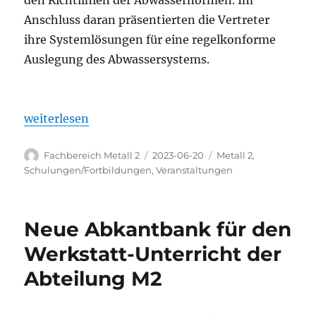
den Richtlinien der Abwassernormen. Im
Anschluss daran präsentierten die Vertreter
ihre Systemlösungen für eine regelkonforme
Auslegung des Abwassersystems.
„Neuerungen auf dem SHK-Markt“
weiterlesen
Autor
Veröffentlicht
Kategorien
Fachbereich Metall 2
2023-06-20
Metall 2
,
am
Schulungen/Fortbildungen
,
Veranstaltungen
Neue Abkantbank für den
Werkstatt-Unterricht der
Abteilung M2