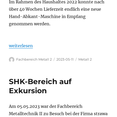
Im Rahmen des Haushaltes 2022 konnte nach
über 40 Wochen Lieferzeit endlich eine neue
Hand-Abkant-Maschine in Empfang
genommen werden.
„Neue Abkantbank für den Werkstatt-Unterricht de
weiterlesen
Autor
Veröffentlicht
Kategorien
Fachbereich Metall 2
2023-05-11
Metall 2
am
SHK-Bereich auf
Exkursion
Am 05.05.2023 war der Fachbereich
Metalltechnik II zu Besuch bei der Firma strawa