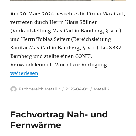
Am 20. März 2025 besuchte die Firma Max Carl,
vertreten durch Herrn Klaus Söllner
(Verkaufsleitung Max Carl in Bamberg, 3. v. r.)
und Herrn Tobias Seifert (Bereichsleitung
Sanitär Max Carl in Bamberg, 4. v. r.) das SBSZ-
Bamberg und stellte einen CONEL
Vorwandelement-Würfel zur Verfügung.
„Max Carl bringt CONEL in die Berufsschule 1 Bamb
weiterlesen
Autor
Veröffentlicht
Kategorien
Fachbereich Metall 2
2025-04-09
Metall 2
am
Fachvortrag Nah- und
Fernwärme