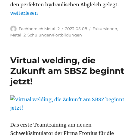
den perfekten hydraulischen Abgleich gelegt.
„SHK-Bereich auf Exkursion“
weiterlesen
Autor
Veröffentlicht
Kategorien
Fachbereich Metall 2
2023-05-08
Exkursionen
,
am
Metall 2
,
Schulungen/Fortbildungen
Virtual welding, die
Zukunft am SBSZ beginnt
jetzt!
Das erste Teamtraining am neuen
Schweißsimulator der Firma Fronius für die