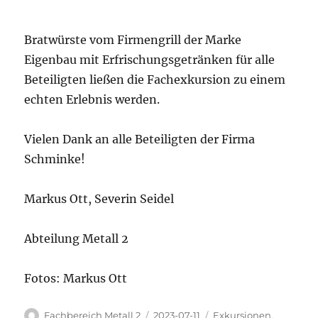
Bratwürste vom Firmengrill der Marke
Eigenbau mit Erfrischungsgetränken für alle
Beteiligten ließen die Fachexkursion zu einem
echten Erlebnis werden.
Vielen Dank an alle Beteiligten der Firma
Schminke!
Markus Ott, Severin Seidel
Abteilung Metall 2
Fotos: Markus Ott
Autor
Veröffentlicht
Kategorien
Fachbereich Metall 2
2023-07-11
Exkursionen
,