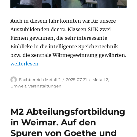
Auch in diesem Jahr konnten wir für unsere
Auszubildenden der 12. Klassen SHK zwei
Firmen gewinnen, die sehr interessante
Einblicke in die intelligente Speichertechnik
bzw. die zentrale Wärmegewinnung gewährten.
„Fachvorträge der Firmen Enerpipe und Sailer am 
weiterlesen
Autor
Veröffentlicht
Kategorien
Fachbereich Metall 2
2025-07-31
Metall 2
,
am
Umwelt
,
Veranstaltungen
M2 Abteilungsfortbildung
in Weimar. Auf den
Spuren von Goethe und