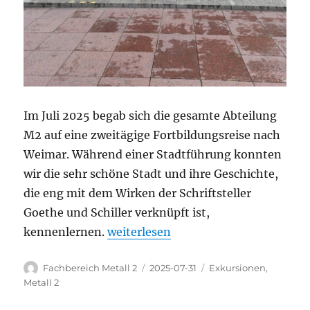
Im Juli 2025 begab sich die gesamte Abteilung
M2 auf eine zweitägige Fortbildungsreise nach
Weimar. Während einer Stadtführung konnten
wir die sehr schöne Stadt und ihre Geschichte,
die eng mit dem Wirken der Schriftsteller
Goethe und Schiller verknüpft ist,
„M2 Abteilungsfortbildung in Weimar
kennenlernen.
weiterlesen
Autor
Veröffentlicht
Kategorien
Fachbereich Metall 2
2025-07-31
Exkursionen
,
am
Metall 2