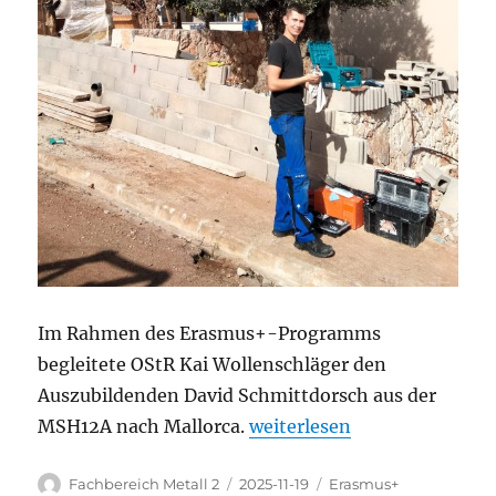
Im Rahmen des Erasmus+-Programms
begleitete OStR Kai Wollenschläger den
Auszubildenden David Schmittdorsch aus der
„Praktikum unseres Auszubi
MSH12A nach Mallorca.
weiterlesen
Autor
Veröffentlicht
Kategorien
Fachbereich Metall 2
2025-11-19
Erasmus+