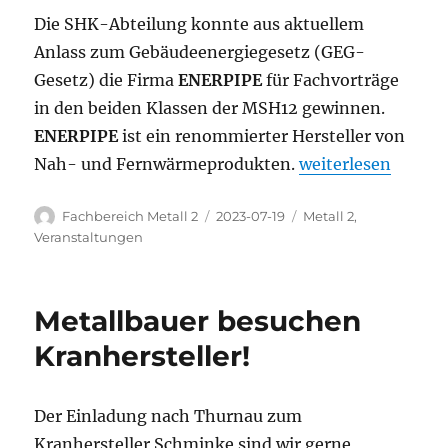
Die SHK-Abteilung konnte aus aktuellem
Anlass zum Gebäudeenergiegesetz (GEG-
Gesetz) die Firma
ENERPIPE
für Fachvorträge
in den beiden Klassen der MSH12 gewinnen.
ENERPIPE
ist ein renommierter Hersteller von
„Fachvortrag Nah
Nah- und Fernwärmeprodukten.
weiterlesen
Autor
Veröffentlicht
Kategorien
Fachbereich Metall 2
2023-07-19
Metall 2
,
am
Veranstaltungen
Metallbauer besuchen
Kranhersteller!
Der Einladung nach Thurnau zum
Kranhersteller Schminke sind wir gerne