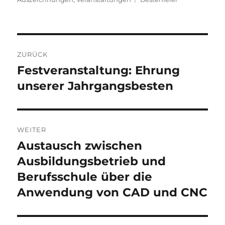
Beitragsnavigation
ZURÜCK
Festveranstaltung: Ehrung
Vorheriger
Beitrag:
unserer Jahrgangsbesten
WEITER
Austausch zwischen
Nächster
Beitrag:
Ausbildungsbetrieb und
Berufsschule über die
Anwendung von CAD und CNC