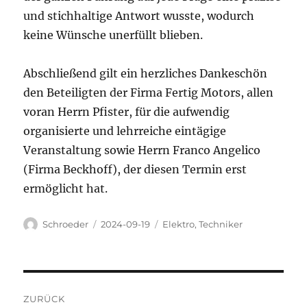
und stichhaltige Antwort wusste, wodurch
keine Wünsche unerfüllt blieben.
Abschließend gilt ein herzliches Dankeschön
den Beteiligten der Firma Fertig Motors, allen
voran Herrn Pfister, für die aufwendig
organisierte und lehrreiche eintägige
Veranstaltung sowie Herrn Franco Angelico
(Firma Beckhoff), der diesen Termin erst
ermöglicht hat.
Autor
Veröffentlicht
Kategorien
Schroeder
2024-09-19
Elektro
,
Techniker
am
Beitragsnavigation
ZURÜCK