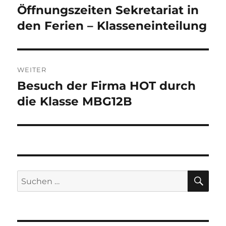
Öffnungszeiten Sekretariat in
Vorheriger
Beitrag:
den Ferien – Klasseneinteilung
WEITER
Besuch der Firma HOT durch
Nächster
Beitrag:
die Klasse MBG12B
SU
Suchen
nach: