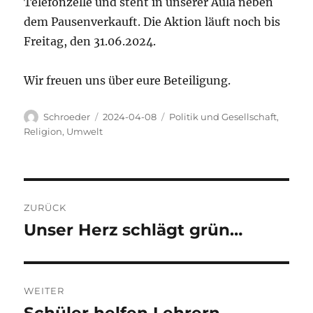
Telefonzelle und steht in unserer Aula neben
dem Pausenverkauft. Die Aktion läuft noch bis
Freitag, den 31.06.2024.
Wir freuen uns über eure Beteiligung.
Autor
Veröffentlicht
Kategorien
Schroeder
2024-04-08
Politik und Gesellschaft
,
am
Religion
,
Umwelt
Beitragsnavigation
ZURÜCK
Unser Herz schlägt grün…
Vorheriger
Beitrag:
WEITER
Nächster