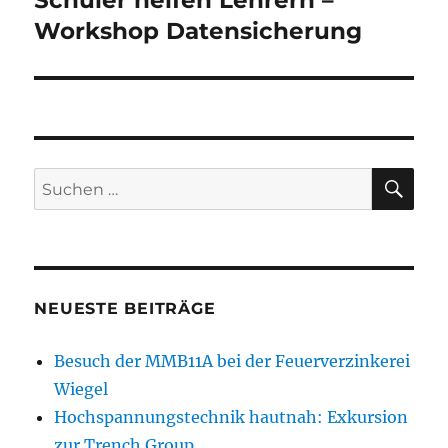
Schüler helfen Lehrern –
Beitrag:
Workshop Datensicherung
SU
Suchen
nach:
NEUESTE BEITRÄGE
Besuch der MMB11A bei der Feuerverzinkerei
Wiegel
Hochspannungstechnik hautnah: Exkursion
zur Trench Group