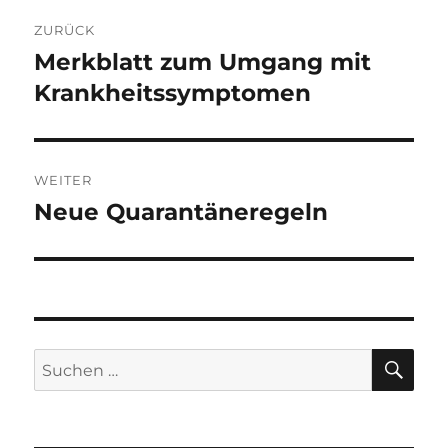
Beitragsnavigation
ZURÜCK
Merkblatt zum Umgang mit
Vorheriger
Beitrag:
Krankheitssymptomen
WEITER
Neue Quarantäneregeln
Nächster
Beitrag:
SU
Suchen
nach: