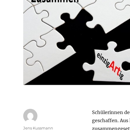
Schülerinnen de
geschaffen. Aus
Autor
Jens Kussmann
zusammengesetzt