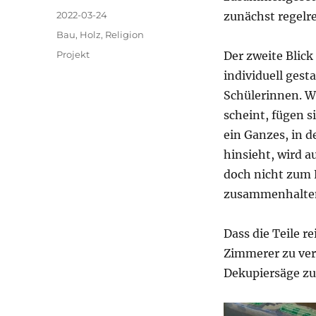
Veröffentlicht
2022-03-24
zunächst regelr
am
Kategorien
Bau
,
Holz
,
Religion
Schlagwörter
Projekt
Der zweite Blick 
individuell gesta
Schülerinnen. W
scheint, fügen s
ein Ganzes, in 
hinsieht, wird a
doch nicht zum E
zusammenhalte
Dass die Teile 
Zimmerer zu ver
Dekupiersäge zu