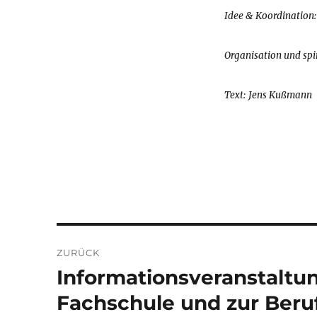
Idee & Koordination
Organisation und spir
Text: Jens Kußmann
Beitragsnavigation
ZURÜCK
Informationsveranstaltun
Vorheriger
Beitrag:
Fachschule und zur Beru