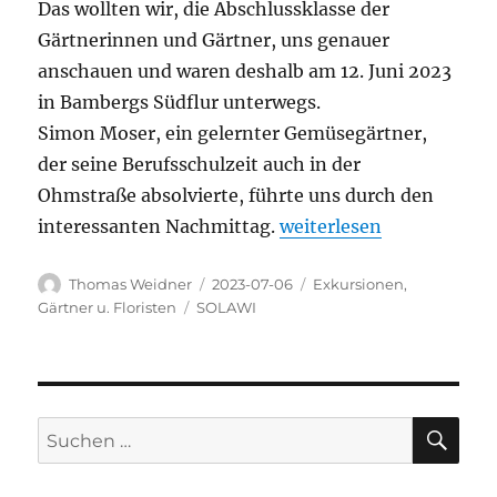
Das wollten wir, die Abschlussklasse der
Gärtnerinnen und Gärtner, uns genauer
anschauen und waren deshalb am 12. Juni 2023
in Bambergs Südflur unterwegs.
Simon Moser, ein gelernter Gemüsegärtner,
der seine Berufsschulzeit auch in der
Ohmstraße absolvierte, führte uns durch den
„Besuch bei der „Solawi
interessanten Nachmittag.
weiterlesen
Autor
Veröffentlicht
Kategorien
Thomas Weidner
2023-07-06
Exkursionen
,
am
Schlagwörter
Gärtner u. Floristen
SOLAWI
SU
Suchen
nach: