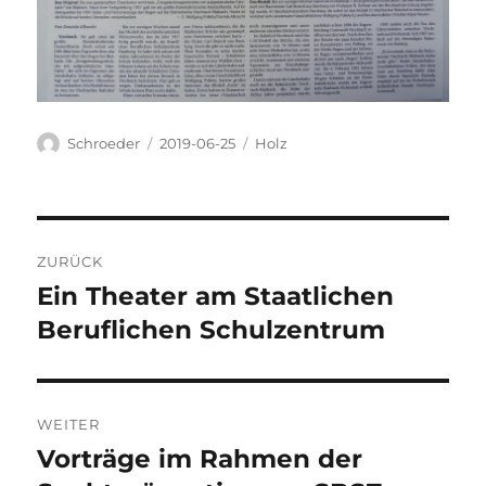
Autor
Veröffentlicht
Kategorien
Schroeder
2019-06-25
Holz
am
Beitragsnavigation
ZURÜCK
Ein Theater am Staatlichen
Vorheriger
Beitrag:
Beruflichen Schulzentrum
WEITER
Vorträge im Rahmen der
Nächster