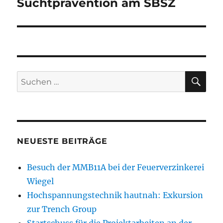
Beitrag:
Suchtprävention am SBSZ
SU
Suchen
nach:
NEUESTE BEITRÄGE
Besuch der MMB11A bei der Feuerverzinkerei
Wiegel
Hochspannungstechnik hautnah: Exkursion
zur Trench Group