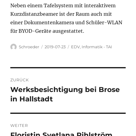
Neben einem Tafelsystem mit interaktivem
Kurzdistanzbeamer ist der Raum auch mit
einer Dokumentenkamera und Schüler-WLAN
für BYOD-Geräte ausgestattet.
Autor
Veröffentlicht
Kategorien
Schroeder
2019-07-23
EDV
,
Informatik - TAI
am
Beitragsnavigation
ZURÜCK
Werksbesichtigung bei Brose
Vorheriger
Beitrag:
in Hallstadt
WEITER
Floristin Svetlana Pihlström
Nächster