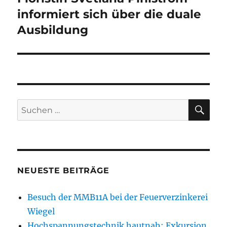
Beitrag:
informiert sich über die duale
Ausbildung
SU
Suchen
nach:
NEUESTE BEITRÄGE
Besuch der MMB11A bei der Feuerverzinkerei
Wiegel
Hochspannungstechnik hautnah: Exkursion