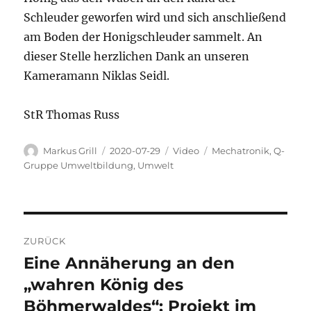
Schleuder geworfen wird und sich anschließend
am Boden der Honigschleuder sammelt. An
dieser Stelle herzlichen Dank an unseren
Kameramann Niklas Seidl.
StR Thomas Russ
Autor
Veröffentlicht
Format
Kategorien
Markus Grill
2020-07-29
Video
Mechatronik
,
Q-
am
Gruppe Umweltbildung
,
Umwelt
Beitragsnavigation
ZURÜCK
Eine Annäherung an den
Vorheriger
Beitrag:
„wahren König des
Böhmerwaldes“: Projekt im