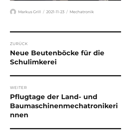
Autor
Veröffentlicht
Kategorien
Markus Grill
2021-11-23
Mechatronik
am
Beitragsnavigation
ZURÜCK
Neue Beutenböcke für die
Vorheriger
Beitrag:
Schulimkerei
WEITER
Pflugtage der Land- und
Nächster
Beitrag:
Baumaschinenmechatronikeri
nnen