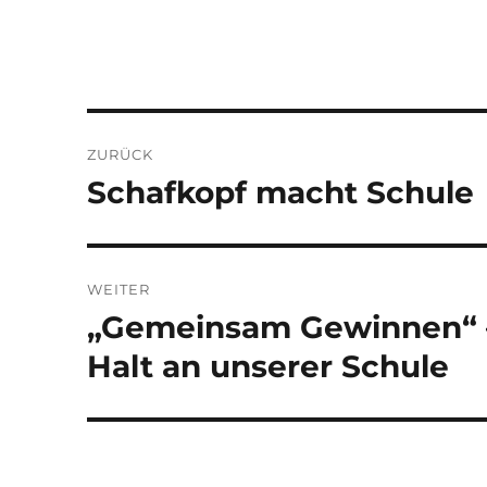
Beitragsnavigation
ZURÜCK
Schafkopf macht Schule
Vorheriger
Beitrag:
WEITER
„Gemeinsam Gewinnen“ –
Nächster
Beitrag:
Halt an unserer Schule