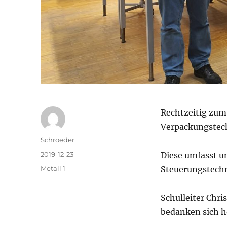
Rechtzeitig zum
Verpackungstech
Autor
Schroeder
Veröffentlicht
2019-12-23
Diese umfasst u
am
Kategorien
Metall 1
Steuerungstechn
Schulleiter Chri
bedanken sich h