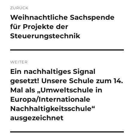
Beitragsnavigation
ZURÜCK
Weihnachtliche Sachspende
Vorheriger
Beitrag:
für Projekte der
Steuerungstechnik
WEITER
Ein nachhaltiges Signal
Nächster
Beitrag:
gesetzt! Unsere Schule zum 14.
Mal als „Umweltschule in
Europa/Internationale
Nachhaltigkeitsschule“
ausgezeichnet