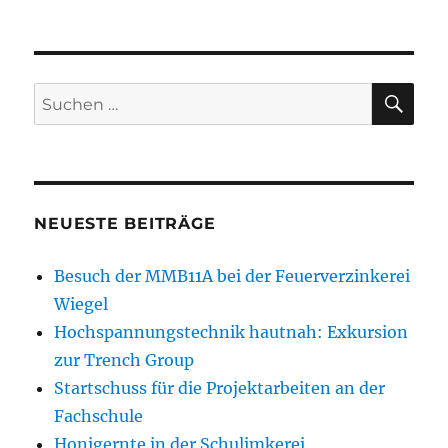
SU
Suchen
nach:
NEUESTE BEITRÄGE
Besuch der MMB11A bei der Feuerverzinkerei
Wiegel
Hochspannungstechnik hautnah: Exkursion
zur Trench Group
Startschuss für die Projektarbeiten an der
Fachschule
Honigernte in der Schulimkerei